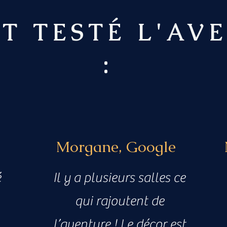
NT TESTÉ L'AV
:
Morgane, Google
é
Il y a plusieurs salles ce
qui rajoutent de
l’aventure ! Le décor est