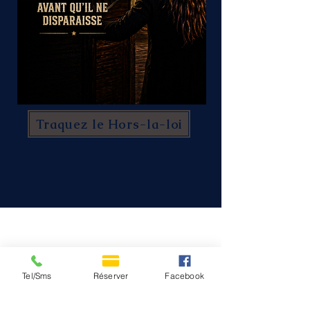
Traquez le Hors-la-loi
Contactez-nous
Tel/Sms
Réserver
Facebook